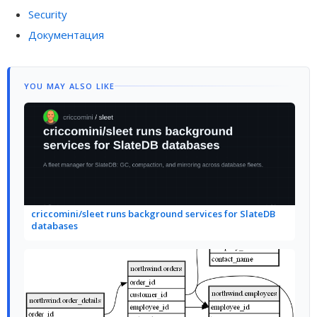
Security
Документация
YOU MAY ALSO LIKE
criccomini/sleet runs background services for SlateDB
databases