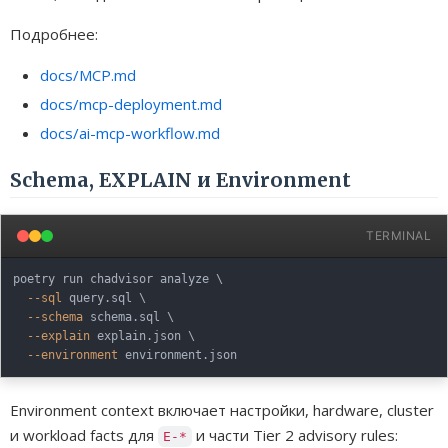
Подробнее:
docs/MCP.md
docs/mcp-deployment.md
docs/ai-mcp-workflow.md
Schema, EXPLAIN и Environment
TERMINAL
poetry run chadvisor analyze 
\
--sql
 query.sql 
\
--schema
 schema.sql 
\
--explain
 explain.json 
\
--environment
Environment context включает настройки, hardware, cluster
и workload facts для
и части Tier 2 advisory rules:
E-*