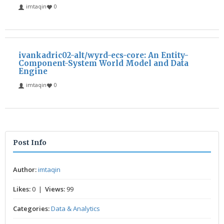
imtaqin
0
ivankadric02-alt/wyrd-ecs-core: An Entity-
Component-System World Model and Data
Engine
imtaqin
0
Post Info
Author:
imtaqin
Likes:
0 |
Views:
99
Categories:
Data & Analytics