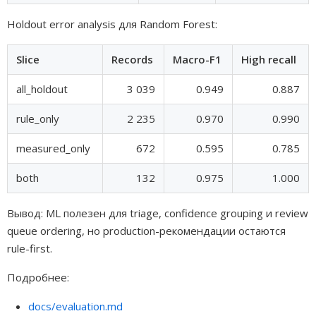
Holdout error analysis для Random Forest:
Slice
Records
Macro-F1
High recall
all_holdout
3 039
0.949
0.887
rule_only
2 235
0.970
0.990
measured_only
672
0.595
0.785
both
132
0.975
1.000
Вывод: ML полезен для triage, confidence grouping и review
queue ordering, но production-рекомендации остаются
rule-first.
Подробнее:
docs/evaluation.md