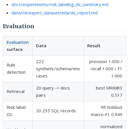
docs/experiments/risk_labeling_ds_summary.md
data/ml/expert_dataset/eda/ds_report.md
Evaluation
Evaluation
Data
Result
surface
222
precision 1.000 /
Rule
synthetic/schema/env
recall 1.000 / F1
detection
cases
1.000
20 query -> docs
best MRR@3
Retrieval
pairs
0.517
Risk-label
RF holdout
20 235 SQL records
DS
macro-F1 0.949
normalized