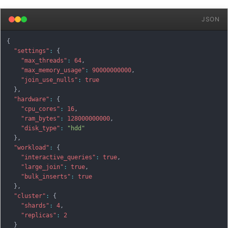
JSON
{
"settings"
:
{
"max_threads"
:
64
,
"max_memory_usage"
:
90000000000
,
"join_use_nulls"
:
true
}
,
"hardware"
:
{
"cpu_cores"
:
16
,
"ram_bytes"
:
128000000000
,
"disk_type"
:
"hdd"
}
,
"workload"
:
{
"interactive_queries"
:
true
,
"large_join"
:
true
,
"bulk_inserts"
:
true
}
,
"cluster"
:
{
"shards"
:
4
,
"replicas"
:
2
}