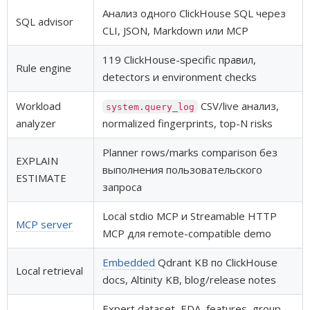
Анализ одного ClickHouse SQL через
SQL advisor
CLI, JSON, Markdown или MCP
119 ClickHouse-specific правил,
Rule engine
detectors и environment checks
Workload
CSV/live анализ,
system.query_log
analyzer
normalized fingerprints, top-N risks
Planner rows/marks comparison без
EXPLAIN
выполнения пользовательского
ESTIMATE
запроса
Local stdio MCP и Streamable HTTP
MCP server
MCP для remote-compatible demo
Embedded
Qdrant KB по ClickHouse
Local retrieval
docs, Altinity KB, blog/release notes
Expert dataset, EDA, features, group