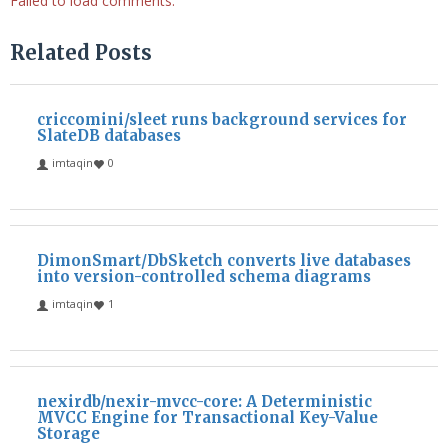
Failed to load comments.
Related Posts
criccomini/sleet runs background services for
SlateDB databases
imtaqin
0
DimonSmart/DbSketch converts live databases
into version-controlled schema diagrams
imtaqin
1
nexirdb/nexir-mvcc-core: A Deterministic
MVCC Engine for Transactional Key-Value
Storage