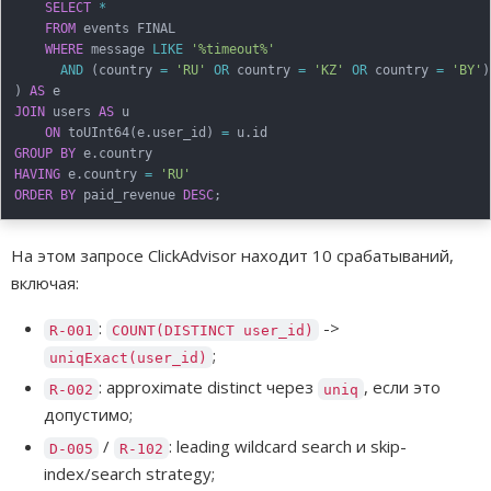
SELECT
*
FROM
 events FINAL

WHERE
 message 
LIKE
'%timeout%'
AND
(
country 
=
'RU'
OR
 country 
=
'KZ'
OR
 country 
=
'BY'
)
)
AS
JOIN
 users 
AS
 u

ON
 toUInt64
(
e
.
user_id
)
=
 u
.
GROUP
BY
 e
.
HAVING
 e
.
country 
=
'RU'
ORDER
BY
 paid_revenue 
DESC
;
На этом запросе ClickAdvisor находит 10 срабатываний,
включая:
:
->
R-001
COUNT(DISTINCT user_id)
;
uniqExact(user_id)
: approximate distinct через
, если это
R-002
uniq
допустимо;
/
: leading wildcard search и skip-
D-005
R-102
index/search strategy;