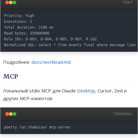
TEXT
Priority: high

Executions: 2

Total duration: 2180 ms

Read bytes: 350000000

Rule IDs: D-003, D-004, D-005, D-007, R-102

Подробнее:
docs/workload.md
.
MCP
Локальный stdio MCP для Claude
Desktop
, Cursor, Zed и
других MCP-клиентов:
TERMINAL