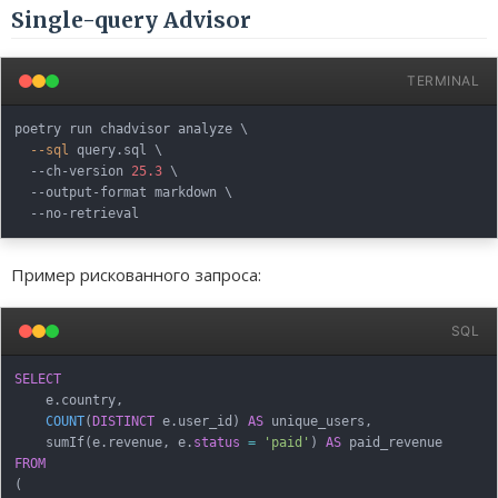
Single-query Advisor
TERMINAL
poetry run chadvisor analyze 
\
--sql
 query.sql 
\
  --ch-version 
25.3
\
  --output-format markdown 
\
Пример рискованного запроса:
SQL
SELECT
    e
.
country
,
COUNT
(
DISTINCT
 e
.
user_id
)
AS
 unique_users
,
    sumIf
(
e
.
revenue
,
 e
.
status
=
'paid'
)
AS
FROM
(