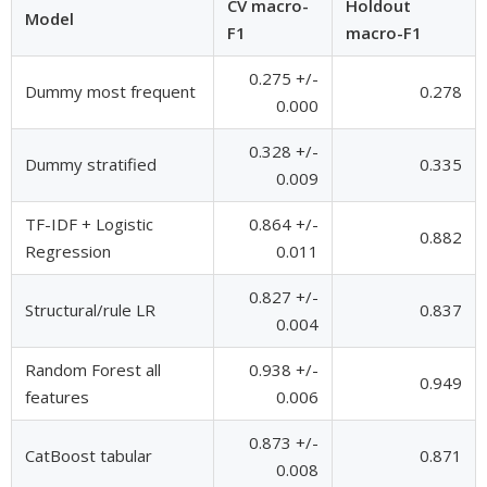
CV macro-
Holdout
Model
F1
macro-F1
0.275 +/-
Dummy most frequent
0.278
0.000
0.328 +/-
Dummy stratified
0.335
0.009
TF-IDF + Logistic
0.864 +/-
0.882
Regression
0.011
0.827 +/-
Structural/rule LR
0.837
0.004
Random Forest all
0.938 +/-
0.949
features
0.006
0.873 +/-
CatBoost tabular
0.871
0.008