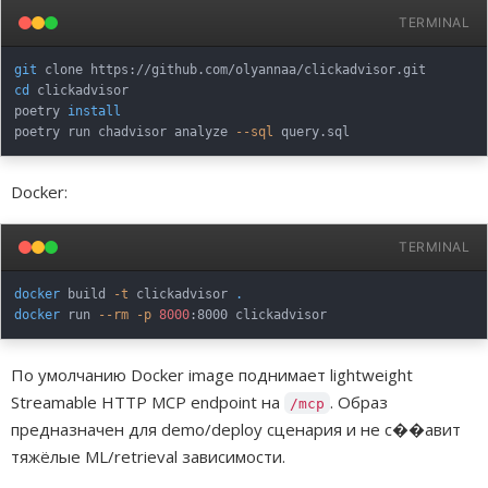
TERMINAL
git
cd
 clickadvisor

poetry 
install
poetry run chadvisor analyze 
--sql
Docker:
TERMINAL
docker
 build 
-t
 clickadvisor 
.
docker
 run 
--rm
-p
8000
По умолчанию Docker image поднимает lightweight
Streamable HTTP MCP endpoint на
. Образ
/mcp
предназначен для demo/deploy сценария и не с��авит
тяжёлые ML/retrieval зависимости.