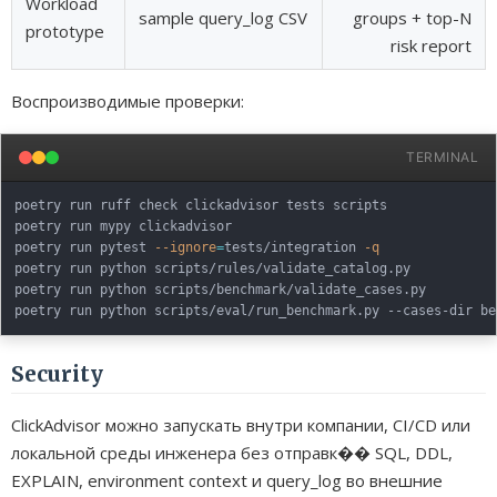
Workload
sample query_log CSV
groups + top-N
prototype
risk report
Воспроизводимые проверки:
TERMINAL
poetry run ruff check clickadvisor tests scripts

poetry run mypy clickadvisor

poetry run pytest 
--ignore
=
tests/integration 
-q
poetry run python scripts/rules/validate_catalog.py

poetry run python scripts/benchmark/validate_cases.py

poetry run python scripts/eval/run_benchmark.py --cases-dir be
Security
ClickAdvisor можно запускать внутри компании, CI/CD или
локальной среды инженера без отправк�� SQL, DDL,
EXPLAIN, environment context и query_log во внешние