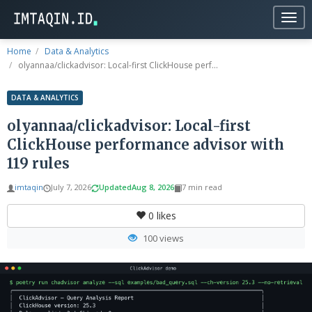
Togg
navig
Home
Data & Analytics
olyannaa/clickadvisor: Local-first ClickHouse perf...
DATA & ANALYTICS
olyannaa/clickadvisor: Local-first
ClickHouse performance advisor with
119 rules
imtaqin
July 7, 2026
Updated
Aug 8, 2026
7 min read
0
likes
100 views