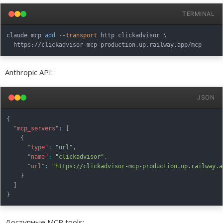
TERMINAL
claude mcp 
add
--transport
 http clickadvisor 
\
Anthropic API:
JSON
{
"mcp_servers"
:
[
{
"type"
:
"url"
,
"name"
:
"clickadvisor"
,
"url"
:
"https://clickadvisor-mcp-production.up.railway.a
}
]
}
Доступные MCP tools: