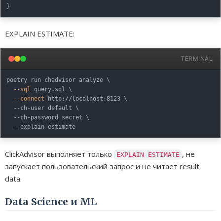
}
EXPLAIN ESTIMATE:
TERMINAL
poetry run chadvisor analyze 
\
--sql
 query.sql 
\
--connect
 http://localhost:8123 
\
  --ch-user default 
\
  --ch-password secret 
\
ClickAdvisor выполняет только
, не
EXPLAIN ESTIMATE
запускает пользовательский запрос и не читает result
data.
Data Science и ML