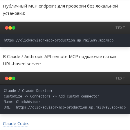
Публичный MCP endpoint для проверки без локальной
установки:
TEXT
В Claude / Anthropic API remote MCP подключается как
URL-based server:
TEXT
Claude / Claude Desktop:

Customize -> Connectors -> Add custom connector

Name: ClickAdvisor

Claude Code
: