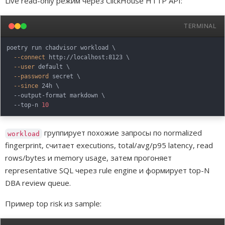
Live read-only режим через ClickHouse HTTP API:
TERMINAL
poetry run chadvisor workload 
\
--connect
 http://localhost:8123 
\
--user
 default 
\
--password
 secret 
\
--since
 24h 
\
  --output-format markdown 
\
  --top-n 
10
группирует похожие запросы по normalized
workload
fingerprint, считает executions, total/avg/p95 latency, read
rows/bytes и memory usage, затем прогоняет
representative SQL через rule engine и формирует top-N
DBA review queue.
Пример top risk из sample: