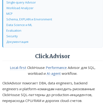
Single-query Advisor
Workload Analyzer
MCP
Schema, EXPLAIN и Environment
Data Science и ML
Evaluation
Security
Документация
ClickAdvisor
Local-first
ClickHouse
Performance
Advisor для SQL,
workload и
AI-agent
workflow.
ClickAdvisor помогает DBA, data engineers, backend
engineers и platform-командам находить рискованные
ClickHouse SQL-паттерны до production-инцидентов,
перерасхода CPU/RAM и дорогих cloud-счетов.