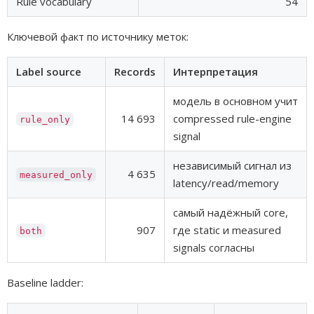
Rule vocabulary
54
Ключевой факт по источнику меток:
Label source
Records
Интерпретация
модель в основном учит
14 693
compressed rule-engine
rule_only
signal
независимый сигнал из
4 635
measured_only
latency/read/memory
самый надёжный core,
907
где static и measured
both
signals согласны
Baseline ladder: