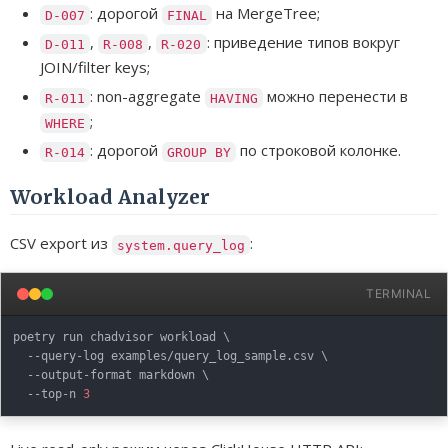
: дорогой
на MergeTree;
D-007
FINAL
,
,
: приведение типов вокруг
D-011
R-008
R-020
JOIN/filter keys;
: non-aggregate
можно перенести в
R-011
HAVING
;
WHERE
: дорогой
по строковой колонке.
R-014
GROUP BY
Workload Analyzer
CSV export из
:
system.query_log
TERMINAL
poetry run chadvisor workload 
\
  --query-log examples/query_log_sample.csv 
\
  --output-format markdown 
\
  --top-n 
3