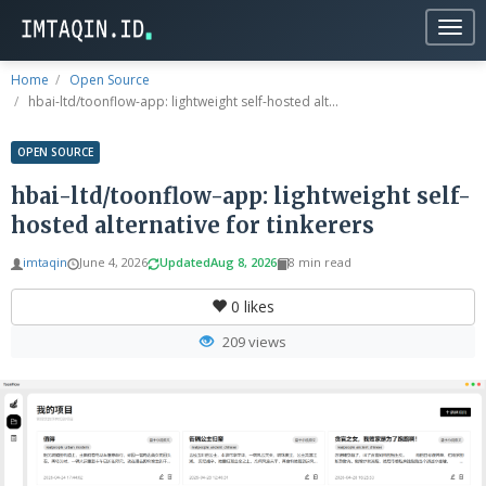
Togg
navig
Home
Open Source
hbai-ltd/toonflow-app: lightweight self-hosted alt...
OPEN SOURCE
hbai-ltd/toonflow-app: lightweight self-
hosted alternative for tinkerers
imtaqin
June 4, 2026
Updated
Aug 8, 2026
8 min read
0
likes
209 views