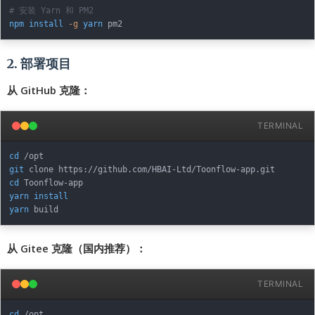
# 安装 Yarn 和 PM2
npm
install
-g
yarn
2. 部署项目
从 GitHub 克隆：
TERMINAL
cd
git
cd
yarn
install
yarn
从 Gitee 克隆（国内推荐）：
TERMINAL
cd