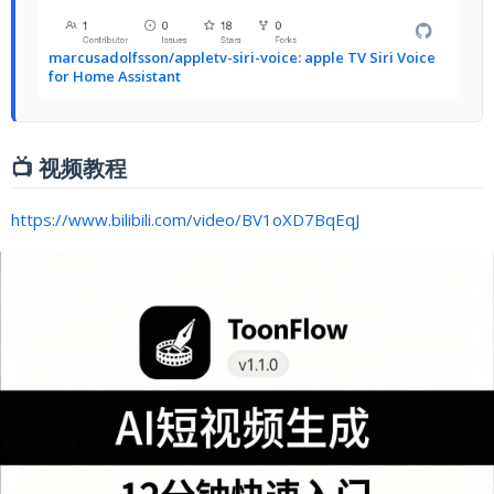
marcusadolfsson/appletv-siri-voice: apple TV Siri Voice
for Home Assistant
📺 视频教程
https://www.bilibili.com/video/BV1oXD7BqEqJ