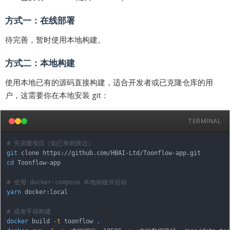
方式一：在线部署
待完善，暂时使用本地构建。
方式二：本地构建
使用本地已有的源码直接构建，适合开发者或已克隆仓库的用
户，这需要你在本地安装 git：
TERMINAL
# 先克隆项目（如已有则跳过）
git
cd
 Toonflow-app

# 使用 docker-compose 本地构建并启动
yarn
 docker:local

# 或者手动构建
docker
 build 
-t
 toonflow 
.