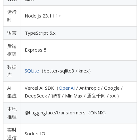
运行
Node.js 23.11.1+
时
语言
TypeScript 5.x
后端
Express 5
框架
数据
SQLite
（better-sqlite3 / knex）
库
AI
Vercel AI SDK（
OpenAI
/ Anthropic / Google /
集成
DeepSeek / 智谱 / MiniMax / 通义千问 / xAI）
本地
@huggingface/transformers（ONNX）
推理
实时
Socket.IO
通信