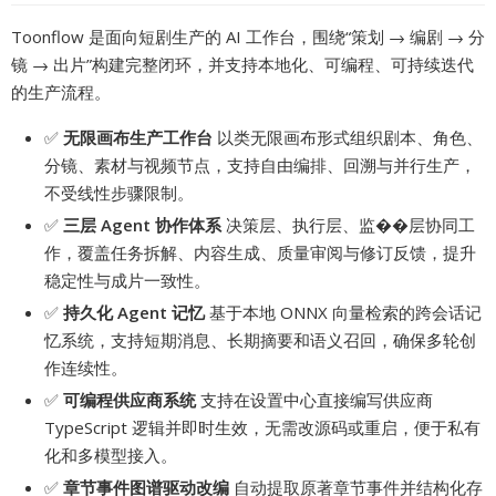
Toonflow 是面向短剧生产的 AI 工作台，围绕“策划 → 编剧 → 分
镜 → 出片”构建完整闭环，并支持本地化、可编程、可持续迭代
的生产流程。
✅
无限画布生产工作台
以类无限画布形式组织剧本、角色、
分镜、素材与视频节点，支持自由编排、回溯与并行生产，
不受线性步骤限制。
✅
三层 Agent 协作体系
决策层、执行层、监��层协同工
作，覆盖任务拆解、内容生成、质量审阅与修订反馈，提升
稳定性与成片一致性。
✅
持久化 Agent 记忆
基于本地 ONNX 向量检索的跨会话记
忆系统，支持短期消息、长期摘要和语义召回，确保多轮创
作连续性。
✅
可编程供应商系统
支持在设置中心直接编写供应商
TypeScript 逻辑并即时生效，无需改源码或重启，便于私有
化和多模型接入。
✅
章节事件图谱驱动改编
自动提取原著章节事件并结构化存