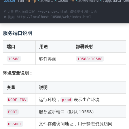
docker
 run 
-d
-p
<
本地端口
>
:10588 
-v
<
本地数据路径
>
:/app/data too
# 此时在相应端口的 /web/index.html 路径即可访问页面
# 例如 http://localhost:10588/web/index.html
服务端口说明
端口
用途
部署映射
软件界面
10588
10588:10588
环境变量说明：
变量
说明
运行环境，
表示生产环境
NODE_ENV
prod
服务监听端口（默认 10588）
PORT
文件存储访问地址，用于静态资源访问
OSSURL