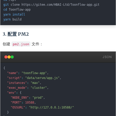
git
cd
yarn
install
yarn
3. 配置 PM2
创建
文件：
pm2.json
JSON
{
"name"
:
"toonflow-app"
,
"script"
:
"data/serve/app.js"
,
"instances"
:
"max"
,
"exec_mode"
:
"cluster"
,
"env"
:
{
"NODE_ENV"
:
"prod"
,
"PORT"
:
10588
,
"OSSURL"
:
"http://127.0.0.1:10588/"
}