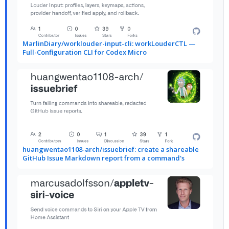
MarlinDiary/worklouder-input-cli: workLouderCTL —
Full-Configuration CLI for Codex Micro
huangwentao1108-arch/issuebrief: create a shareable
GitHub Issue Markdown report from a command's