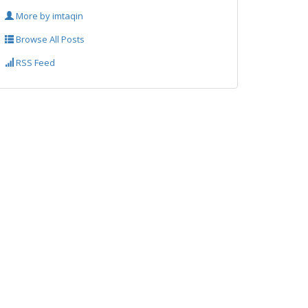
More by imtaqin
Browse All Posts
RSS Feed