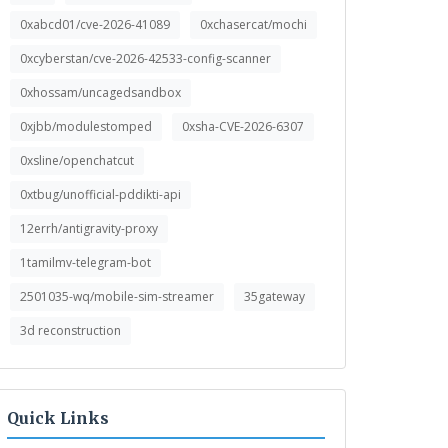
0xabcd01/cve-2026-41089
0xchasercat/mochi
0xcyberstan/cve-2026-42533-config-scanner
0xhossam/uncagedsandbox
0xjbb/modulestomped
0xsha-CVE-2026-6307
0xsline/openchatcut
0xtbug/unofficial-pddikti-api
12errh/antigravity-proxy
1tamilmv-telegram-bot
2501035-wq/mobile-sim-streamer
35gateway
3d reconstruction
Quick Links