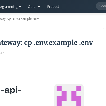
rogramming
Other
Product
way: cp .env.example .env
teway: cp .env.example .env
ead