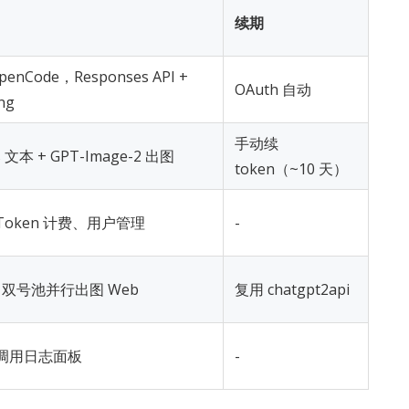
续期
 OpenCode，Responses API +
OAuth 自动
ng
手动续
s 文本 + GPT-Image-2 出图
token（~10 天）
oken 计费、用户管理
-
-2 双号池并行出图 Web
复用 chatgpt2api
xy 调用日志面板
-