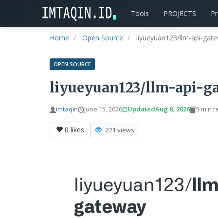
Tools
PROJECTS
P
Home
Open Source
liyueyuan123/llm-api-gate
OPEN SOURCE
liyueyuan123/llm-api-ga
imtaqin
June 15, 2026
Updated
Aug 8, 2026
5 min r
0
likes
221 views