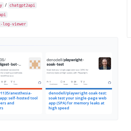
/
y
chatgpt2api
api
x-log-viewer
1135/anesthesia-
denodell/playwright-soak-test:
app: self-hosted tool
soak test your single-page web
pers and
app (SPA) for memory leaks at
rs
high speed