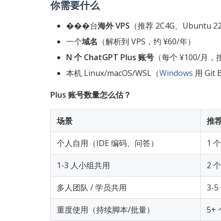
你需要什么
���台
海外 VPS
（推荐 2C4G、Ubuntu 2
一个
域名
（解析到 VPS，约 ¥60/年）
N 个 ChatGPT Plus 账号
（每个 ¥100/
本机 Linux/macOS/WSL（
Windows
用 Git
Plus 账号数量怎么估？
场景
推
个人自用（IDE 编码、问答）
1 个
1-3 人小组共用
2 个
多人团队 / 学员共用
3-5
重度使用（持续脚本/批量）
5+