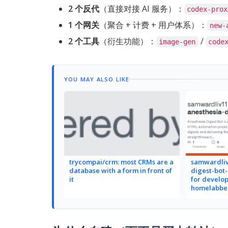
2 个反代
（直接对接 AI 服务）：
codex-prox
1 个网关
（聚合 + 计费 + 用户体系）：
new-
2 个工具
（衍生功能）：
/
image-gen
code
YOU MAY ALSO LIKE
trycompai/crm: most CRMs are a
samwardliv
database with a form in front of
digest-bot-
it
for develo
homelabbe