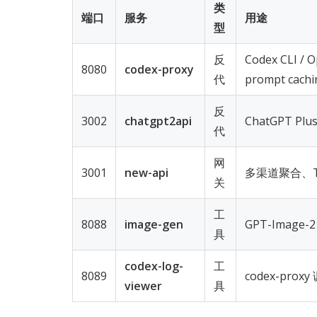
类
端口
服务
用途
型
反
Codex CLI /
8080
codex-proxy
代
prompt cachi
反
3002
chatgpt2api
ChatGPT Plu
代
网
3001
new-api
多渠道聚合、T
关
工
8088
image-gen
GPT-Image
具
codex-log-
工
8089
codex-pro
viewer
具