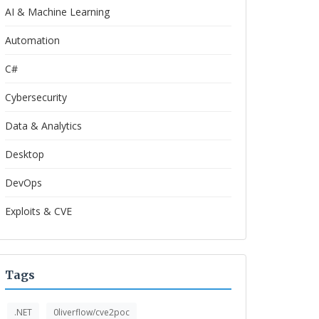
AI & Machine Learning
Automation
C#
Cybersecurity
Data & Analytics
Desktop
DevOps
Exploits & CVE
Tags
.NET
0liverflow/cve2poc