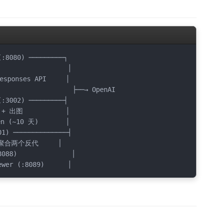
                 ├──→ OpenAI
