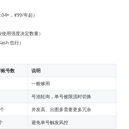
2.04+，¥99/年起）
月，按使用强度决定数量）
 Bash 也行）
荐账号数
说明
一般够用
号池轮询，单号被限流时切换
 个
并发高、出图多需要更多冗余
 个
避免单号触发风控