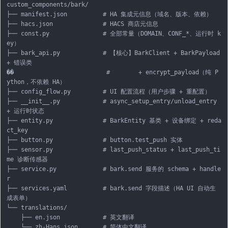
custom_components/bark/

├── manifest.json          # HA 集成元信息（域名、版本、依赖）

├── hacs.json              # HACS 商店元信息

├── const.py               # 全部常量（DOMAIN、CONF_*、运行时 k
ey）

├── bark_api.py            # 【核心】BarkClient + BarkPayload 
+ 错误类

��                          #        + encrypt_payload（纯 P
ython，不依赖 HA）

├── config_flow.py         # UI 配置流程（用户步骤 + 重配置）

├── __init__.py            # async_setup_entry/unload_entry 
+ 运行时状态

├── entity.py              # BarkEntity 基类 + 设备绑定 + reda
ct_key

├── button.py              # button.test_push 实体

├── sensor.py              # last_push_status + last_push_ti
me 诊断传感器

├── service.py             # bark.send 服务的 schema + handle
r

├── services.yaml          # bark.send 字段描述（HA UI 自动生
成表单）

└── translations/

    ├── en.json            # 英文翻译
