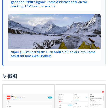
genepool99/tiresignal: Home Assistant add-on for
tracking TPMS sensor events
supergillis/superdash: Turn Android Tablets into Home
Assistant Kiosk Wall Panels
✨ 截图