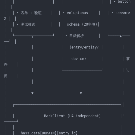
│   │                  │   │                  │   │ • button   
│  │

│   │ • 表单 + 验证    │   │ • voluptuous     │   │ • sensor×
2 │  │

│   │ • 测试推送       │   │   schema (20字段)│   │            
│  │

│   └────────┬─────────┘   │ • 目标解析       │   └─────▲────
──┘  │

│            │             │   (entry/entity/ │         │         
│

│            │             │    device)       │         │ 事
件    │

│            │             └────────┬─────────┘         │ 订
阅    │

│            │                      │                   │         
│

│            ▼                      ▼                   │         
│

│   ┌──────────────────────────────────────────────────┐│         
│

│   │              BarkClient (HA-independent)         │└───
──────┘

│   │                                                  │

│   │   hass.data[DOMAIN][entry_id]                    │
