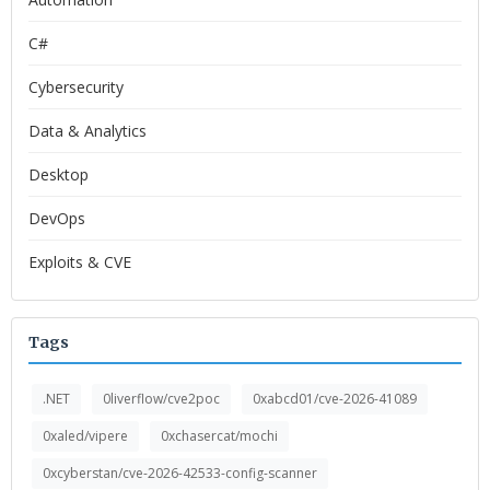
C#
Cybersecurity
Data & Analytics
Desktop
DevOps
Exploits & CVE
Tags
.NET
0liverflow/cve2poc
0xabcd01/cve-2026-41089
0xaled/vipere
0xchasercat/mochi
0xcyberstan/cve-2026-42533-config-scanner