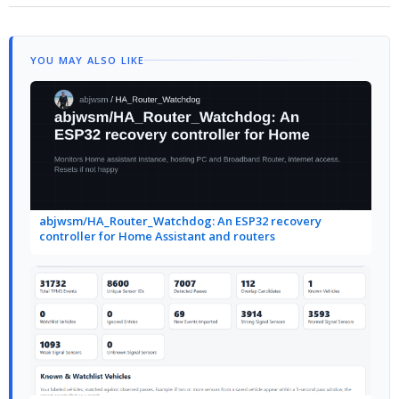
YOU MAY ALSO LIKE
abjwsm/HA_Router_Watchdog: An ESP32 recovery
controller for Home Assistant and routers