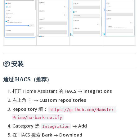
📦 安装
通过 HACS（推荐）
打开 Home Assistant 的
HACS
→
Integrations
右上角 ⋮ →
Custom repositories
Repository
填：
https://github.com/Hamster-
Prime/ha-bark-notify
Category
选
→
Add
Integration
在 HACS 搜索
Bark
→
Download