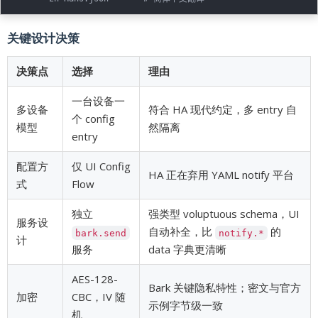
关键设计决策
决策点
选择
理由
一台设备一
多设备
符合 HA 现代约定，多 entry 自
个 config
模型
然隔离
entry
配置方
仅 UI Config
HA 正在弃用 YAML notify 平台
式
Flow
独立
强类型 voluptuous schema，UI
服务设
自动补全，比
的
bark.send
notify.*
计
服务
data 字典更清晰
AES-128-
Bark 关键隐私特性；密文与官方
加密
CBC，IV 随
示例字节级一致
机