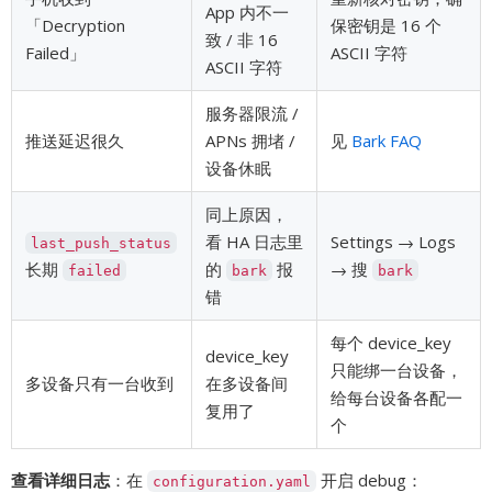
App 内不一
「Decryption
保密钥是 16 个
致 / 非 16
Failed」
ASCII 字符
ASCII 字符
服务器限流 /
推送延迟很久
APNs 拥堵 /
见
Bark FAQ
设备休眠
同上原因，
看 HA 日志里
Settings → Logs
last_push_status
长期
的
报
→ 搜
failed
bark
bark
错
每个 device_key
device_key
只能绑一台设备，
多设备只有一台收到
在多设备间
给每台设备各配一
复用了
个
查看详细日志
：在
开启 debug：
configuration.yaml