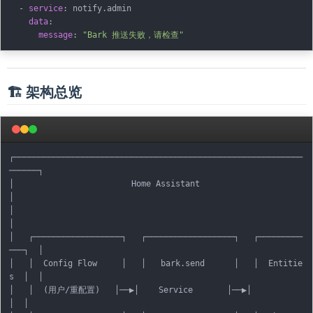
-
service
:
 notify.admin

data
:
message
:
"Bark 推送失败，请检查"
🏗 架构总览
┌───────────────────────────────────────────────────────────
──────┐

│                        Home Assistant                            
│

│                                                                  
│

│   ┌──────────────────┐   ┌──────────────────┐   ┌─────────
───┐  │

│   │  Config Flow     │   │   bark.send      │   │  Entitie
s  │  │

│   │  (用户/重配置)   │──▶│    Service       │──▶│            
│  │
