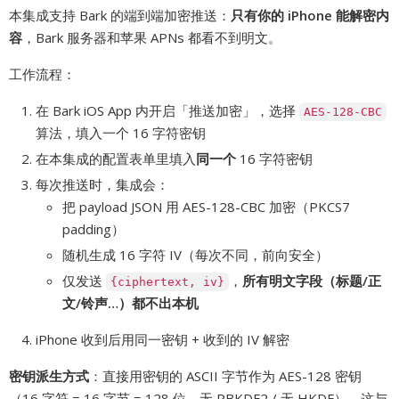
本集成支持 Bark 的端到端加密推送：
只有你的 iPhone 能解密内
容
，Bark 服务器和苹果 APNs 都看不到明文。
工作流程：
在 Bark iOS App 内开启「推送加密」，选择
AES-128-CBC
算法，填入一个 16 字符密钥
在本集成的配置表单里填入
同一个
16 字符密钥
每次推送时，集成会：
把 payload JSON 用 AES-128-CBC 加密（PKCS7
padding）
随机生成 16 字符 IV（每次不同，前向安全）
仅发送
，
所有明文字段（标题/正
{ciphertext, iv}
文/铃声…）都不出本机
iPhone 收到后用同一密钥 + 收到的 IV 解密
密钥派生方式
：直接用密钥的 ASCII 字节作为 AES-128 密钥
（16 字符 = 16 字节 = 128 位，无 PBKDF2 / 无 HKDF）。这与