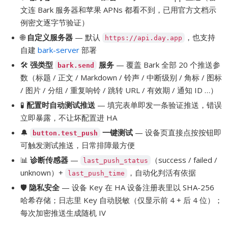
文连 Bark 服务器和苹果 APNs 都看不到，已用官方文档示
例密文逐字节验证）
🌐
自定义服务器
— 默认
，也支持
https://api.day.app
自建
bark-server
部署
🛠
强类型
服务
— 覆盖 Bark 全部 20 个推送参
bark.send
数（标题 / 正文 / Markdown / 铃声 / 中断级别 / 角标 / 图标
/ 图片 / 分组 / 重复响铃 / 跳转 URL / 有效期 / 通知 ID …）
🧪
配置时自动测试推送
— 填完表单即发一条验证推送，错误
立即暴露，不让坏配置进 HA
🔔
一键测试
— 设备页直接点按按钮即
button.test_push
可触发测试推送，日常排障最方便
📊
诊断传感器
—
（success / failed /
last_push_status
unknown）+
，自动化判活有依据
last_push_time
🛡
隐私安全
— 设备 Key 在 HA 设备注册表里以 SHA-256
哈希存储；日志里 Key 自动脱敏（仅显示前 4 + 后 4 位）；
每次加密推送生成随机 IV