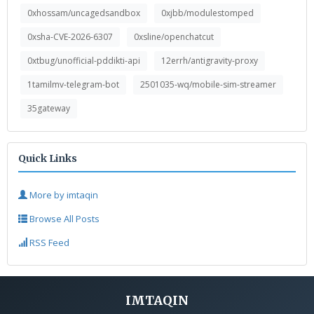
0xhossam/uncagedsandbox
0xjbb/modulestomped
0xsha-CVE-2026-6307
0xsline/openchatcut
0xtbug/unofficial-pddikti-api
12errh/antigravity-proxy
1tamilmv-telegram-bot
2501035-wq/mobile-sim-streamer
35gateway
Quick Links
More by imtaqin
Browse All Posts
RSS Feed
IMTAQIN