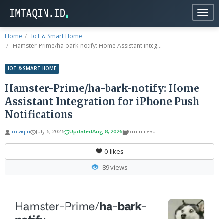
Togg
navig
Home
IoT & Smart Home
Hamster-Prime/ha-bark-notify: Home Assistant Integ...
IOT & SMART HOME
Hamster-Prime/ha-bark-notify: Home
Assistant Integration for iPhone Push
Notifications
imtaqin
July 6, 2026
Updated
Aug 8, 2026
6 min read
0
likes
89 views