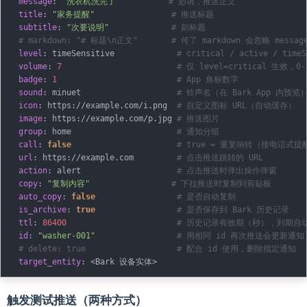
message
:
"洗衣机洗完了"
# 必填，推送正文
title
:
"家务提醒"
# 推送标题
subtitle
:
"次要说明"
# 副标题
# markdown: "# 标题\n正文"       # 传了 markdown 会忽略 messag
level
:
 timeSensitive             
# critical / active / timeS
volume
:
7
# 仅 level=critical 生效，0-
badge
:
1
# App 角标数字
sound
:
 minuet                    
# 铃声名（在 Bark App 内预览
icon
:
 https
:
//example.com/i.png  
# 自定义图标 URL（自动缓存）
image
:
 https
:
//example.com/p.jpg 
# 推送图片
group
:
 home                      
# 通知分组
call
:
false
# true = 重复响铃（接电话式提
url
:
 https
:
//example.com         
# 点击推送跳转的 URL
action
:
 alert                    
# 点击推送时弹出操作弹窗
copy
:
"复制内容"
# 下拉推送时复制到剪贴板
auto_copy
:
false
# 是否自动复制
is_archive
:
true
# 是否保存到 Bark 历史记录
ttl
:
86400
# 历史记录有效期（秒），到期自
id
:
"washer-001"
# 用相同 id 再次推送会更新通
# delete: true                   # 配合 id 使用，删除指定通知
target_entity
:
 <Bark 设备实体
>
触发测试推送（两种方式）