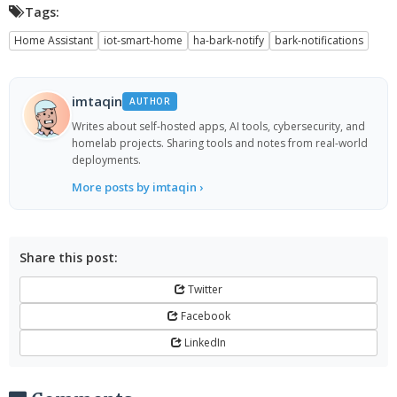
Tags:
Home Assistant
iot-smart-home
ha-bark-notify
bark-notifications
imtaqin
AUTHOR
Writes about self-hosted apps, AI tools, cybersecurity, and
homelab projects. Sharing tools and notes from real-world
deployments.
More posts by imtaqin ›
Share this post:
Twitter
Facebook
LinkedIn