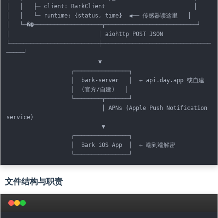
│   │   ├─ client: BarkClient                          │

│   │   └─ runtime: {status, time}  ◀── 传感器读这里   │

│   └─��────────────────────┬───────────────────────────┘

│                          │ aiohttp POST JSON

└──────────────────────────┼────────────────────────────────
─────┘

                           ▼

                   ┌────────────────┐

                   │  bark-server   │  ← api.day.app 或自建

                   │  (官方/自建)   │

                   └────────┬───────┘

                            │ APNs (Apple Push Notification 
service)

                            ▼

                   ┌────────────────┐

                   │  Bark iOS App  │  ← 端到端解密

文件结构与职责