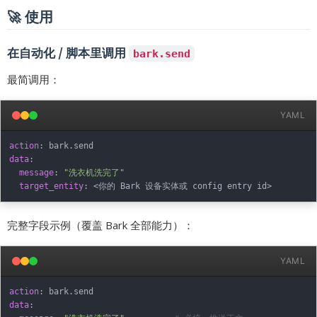
🚀 使用
在自动化 / 脚本里调用
bark.send
最简调用：
YAML
action
:
data
:
message
:
"洗衣机洗完了"
target_entity
:
 <你的 Bark 设备实体或 config entry id
>
完整字段示例（覆盖 Bark 全部能力）：
YAML
action
:
data
: