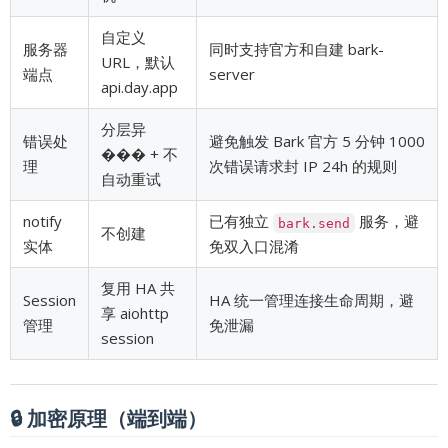
自定义
服务器
同时支持官方和自建 bark-
URL，默认
端点
server
api.day.app
分层异
错误处
避免触发 Bark 官方 5 分钟 1000
��� + 不
理
次错误请求封 IP 24h 的规则
自动重试
notify
已有独立
服务，避
bark.send
不创建
实体
免双入口混淆
复用 HA 共
Session
HA 统一管理连接生命周期，避
享 aiohttp
管理
免泄漏
session
🔒 加密原理（端到端）