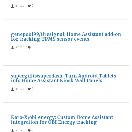
imtaqin
0
genepool99/tiresignal: Home Assistant add-on
for tracking TPMS sensor events
imtaqin
0
supergillis/superdash: Turn Android Tablets
into Home Assistant Kiosk Wall Panels
imtaqin
0
Karo-X/obi_energy: Custom Home Assistant
integration for OBI Energy tracking
imtaqin
0