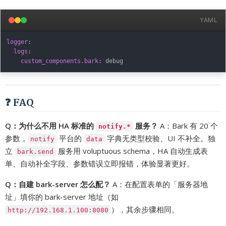
YAML
logger
:
logs
:
custom_components.bark
:
❓ FAQ
Q：为什么不用 HA 标准的
服务？
A：Bark 有 20 个
notify.*
参数，
平台的
字典无类型校验、UI 不补全。独
notify
data
立
服务用 voluptuous schema，HA 自动生成表
bark.send
单、自动补全字段、参数错误立即报错，体验显著更好。
Q：自建 bark-server 怎么配？
A：在配置表单的「服务器地
址」填你的 bark-server 地址（如
），其余步骤相同。
http://192.168.1.100:8080