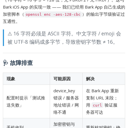
Bark iOS App 的实现一致 —— 我们已经用 Bark App 自己生成的
加密脚本（
）的输出字节级验证过
openssl enc -aes-128-cbc
互通性。
⚠️ 16 字符必须是 ASCII 字符。中文字符 / emoji 会
被 UTF-8 编码成多字节，导致密钥字节数 ≠ 16。
🩺 故障排查
现象
可能原因
解决
device_key
在 Bark App 重新
配置时提示「测试推
错误 / 服务器
复制 URL 末段；
送失败」
地址错误 / 网
用
验证服
curl
络不通
务器可达
加密密钥与
手机收到
重新核对密钥；确