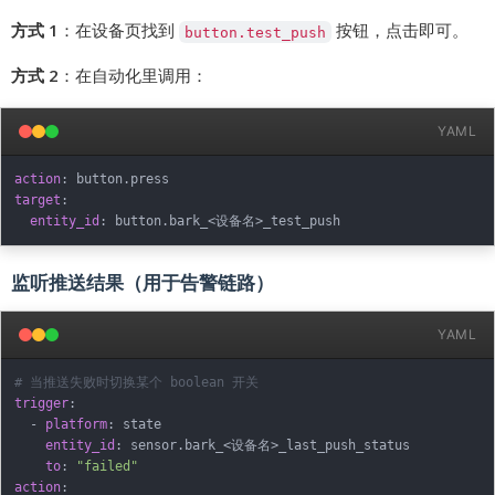
方式 1
：在设备页找到
按钮，点击即可。
button.test_push
方式 2
：在自动化里调用：
YAML
action
:
target
:
entity_id
:
 button.bark_<设备名
>
监听推送结果（用于告警链路）
YAML
# 当推送失败时切换某个 boolean 开关
trigger
:
-
platform
:
 state

entity_id
:
 sensor.bark_<设备名
>
_last_push_status

to
:
"failed"
action
: